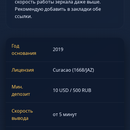
скорость работы зеркала даже выше.
Рекомендую добавить в закладки обе
ссылки.
Год
2019
основания
Лицензия
Curacao (1668/JAZ)
Мин.
10 USD / 500 RUB
депозит
Скорость
от 5 минут
вывода