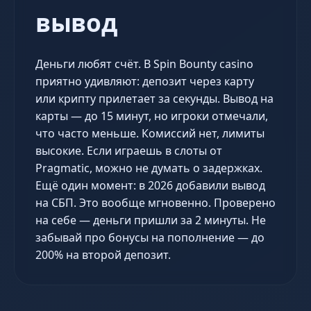
вывод
Деньги любят счёт. В Spin Bounty casino
приятно удивляют: депозит через карту
или крипту прилетает за секунды. Вывод на
карты — до 15 минут, но игроки отмечали,
что часто меньше. Комиссий нет, лимиты
высокие. Если играешь в слоты от
Pragmatic, можно не думать о задержках.
Ещё один момент: в 2026 добавили вывод
на СБП. Это вообще мгновенно. Проверено
на себе — деньги пришли за 2 минуты. Не
забывай про бонусы на пополнение — до
200% на второй депозит.