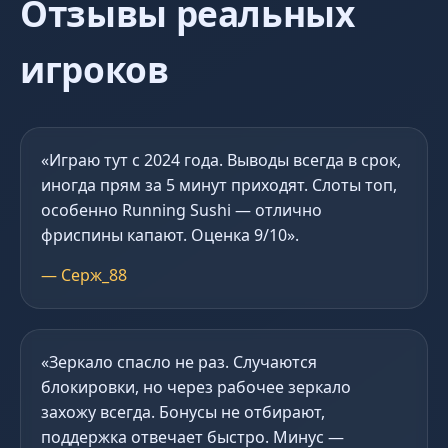
Отзывы реальных
игроков
«Играю тут с 2024 года. Выводы всегда в срок,
иногда прям за 5 минут приходят. Слоты топ,
особенно Running Sushi — отлично
фриспины капают. Оценка 9/10».
— Серж_88
«Зеркало спасло не раз. Случаются
блокировки, но через рабочее зеркало
захожу всегда. Бонусы не отбирают,
поддержка отвечает быстро. Минус —