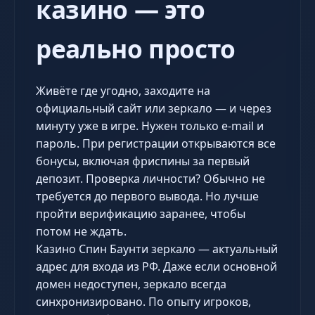
казино — это
реально просто
Живёте где угодно, заходите на
официальный сайт или зеркало — и через
минуту уже в игре. Нужен только e-mail и
пароль. При регистрации открываются все
бонусы, включая фриспины за первый
депозит. Проверка личности? Обычно не
требуется до первого вывода. Но лучше
пройти верификацию заранее, чтобы
потом не ждать.
Казино Спин Баунти зеркало — актуальный
адрес для входа из РФ. Даже если основной
домен недоступен, зеркало всегда
синхронизировано. По опыту игроков,